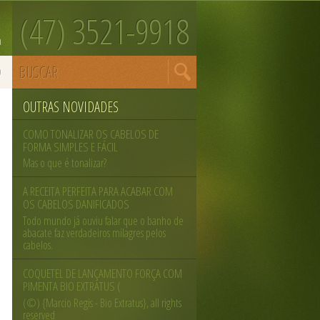
(47) 3521-9918
m
a
O
OUTRAS NOVIDADES
COMO TONALIZAR OS CABELOS DE
FORMA SIMPLES E FÁCIL
Mas o que é tonalizar?
A RECEITA PERFEITA PARA ACABAR COM
OS CABELOS DANIFICADOS
Todo mundo já ouviu falar que o banho de
abacate faz verdadeiros milagres pelos
cabelos.
COQUETEL DE LANÇAMENTO FORÇA COM
PIMENTA BIO EXTRATUS (
(©) {Marcio Regis - Bio Extratus}, all rights
reserved