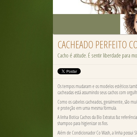
CACHEADO PERFEITO CO
Cacho é atitude. É sentir liberdade para m
Os tempos mudaram e os modelos estéticos també
cacheadas está assumindo seus cachos com orgulho
Como os cabelos cacheados, geralmente, são mui
e proteção em uma mesma fórmula.
A linha Botica Cachos da Bio Extratus faz referên
shampoo para higienizar os fios.
Além de Condicionador Co Wash, a linha possui S