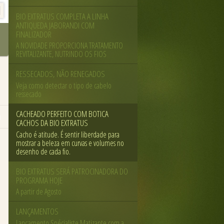
BIO EXTRATUS COMPLETA A LINHA
ANTIQUEDA JABORANDI COM
FINALIZADOR
A NOVIDADE PROPORCIONA TRATAMENTO
REVITALIZANTE, NUTRINDO OS FIOS
RESSECADOS, NÃO RENEGADOS
Veja como detectar o tipo de cabelo
ressecado
CACHEADO PERFEITO COM BOTICA
1
CACHOS DA BIO EXTRATUS
Cacho é atitude. É sentir liberdade para
mostrar a beleza em curvas e volumes no
desenho de cada fio.
BIO EXTRATUS SERÁ PATROCINADORA DO
PROGRAMA HOJE
A partir de Agosto
LANÇAMENTOS
Lançamento Spécialiste Matizante com a