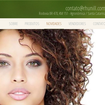
contato@rhunill.co
Rodovia BR 470, KM 151 - Agronômica / Santa Catarin
SOBRE
PRODUTOS
NOVIDADES
VENDEDORES
CONTAT