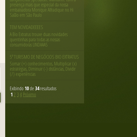
presença mais que especial da nossa
embaixadora Monique Alfradique no Hi
Salão em São Paulo
TEM NOVIDADEEEES
A Bio Extratus trouxe duas novidades
quentinhas para todas as nossas
consumidoras LINDAAAS
5º TURISMO DE NEGÓCIOS BIO EXTRATUS
Somar (+) conhecimentos, Multiplicar (x)
estratégias, Diminuir (-) distâncias, Dividir
(/) experiências
Exibindo
10
de
34
resultados
1
2
3
4
Próximo