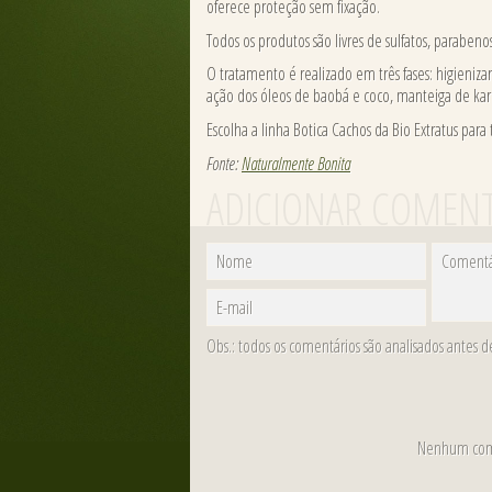
oferece proteção sem fixação.
Todos os produtos são livres de sulfatos, parabenos
O tratamento é realizado em três fases: higieniza
ação dos óleos de baobá e coco, manteiga de kar
Escolha a linha Botica Cachos da Bio Extratus para 
Fonte:
Naturalmente Bonita
ADICIONAR COMEN
Nome
Comentá
E-mail
Obs.: todos os comentários são analisados antes 
Nenhum come