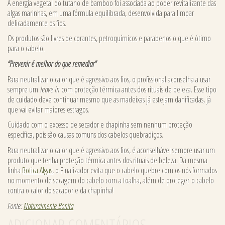
A energia vegetal do tutano de bamboo foi associada ao poder revitalizante das
algas marinhas, em uma fórmula equilibrada, desenvolvida para limpar
delicadamente os fios.
Os produtos são livres de corantes, petroquímicos e parabenos o que é ótimo
para o cabelo.
“Prevenir é melhor do que remediar”
Para neutralizar o calor que é agressivo aos fios, o profissional aconselha a usar
sempre um
leave in
com proteção térmica antes dos rituais de beleza. Esse tipo
de cuidado deve continuar mesmo que as madeixas já estejam danificadas, já
que vai evitar maiores estragos.
Cuidado com o excesso de secador e chapinha sem nenhum proteção
específica, pois são causas comuns dos cabelos quebradiços.
Para neutralizar o calor que é agressivo aos fios, é aconselhável sempre usar um
produto que tenha proteção térmica antes dos rituais de beleza. Da mesma
linha
Botica Algas
, o Finalizador evita que o cabelo quebre com os nós formados
no momento de secagem do cabelo com a toalha, além de proteger o cabelo
contra o calor do secador e da chapinha!
Fonte:
Naturalmente Bonita
ADICIONAR COMENTÁRIOS