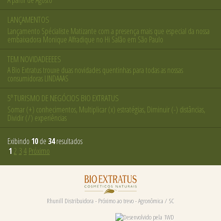
A partir de Agosto
LANÇAMENTOS
Lançamento Spécialiste Matizante com a presença mais que especial da nossa
embaixadora Monique Alfradique no Hi Salão em São Paulo
TEM NOVIDADEEEES
A Bio Extratus trouxe duas novidades quentinhas para todas as nossas
consumidoras LINDAAAS
5º TURISMO DE NEGÓCIOS BIO EXTRATUS
Somar (+) conhecimentos, Multiplicar (x) estratégias, Diminuir (-) distâncias,
Dividir (/) experiências
Exibindo
10
de
34
resultados
1
2
3
4
Próximo
Rhunill Distribuidora - Próximo ao trevo - Agronômica / SC