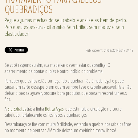
QUEBRADIÇOS
Pegue algumas mechas do seu cabelo e analise-as bem de perto.
Percebeu espessuras diferente? Sem brilho, sem maciez e sem
elasticidade?
Publicado em: 01/09/2014 às 17:34:18
Se você respondeu sim, sua madeixas devem estar quebradiça. O
aparecimento de pontas duplas é outro indício do problema.
Perceber que os fios estão começando a quebrar não é nada legal e pode
causar um certo desespero em quem sempre teve o cabelo saudável. Para não
deixar o caso se agravar, procure bons produtos que possam reconstruir seus
fios.
A
Bio Extratus
trás a linha
Botica Algas
, que estimula a circulação no couro
cabeludo, fortalecendo os fios fracos e quebradiços.
Desembaraça os fios com muita facilidade, evitando a quebra dos cabelos finos
no momento de pentear. Além de deixar um cheirinho maravilhoso!